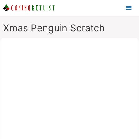
Mai
Me
Xmas Penguin Scratch