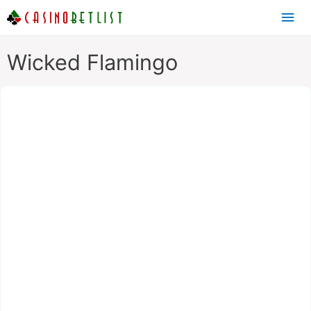
Mai
Me
Wicked Flamingo