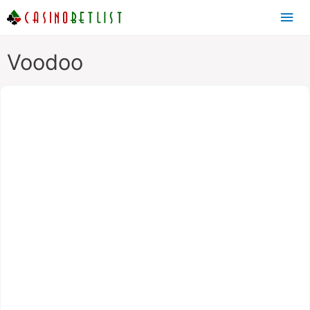
Mai
Me
Voodoo