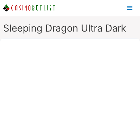
Mai
Me
Sleeping Dragon Ultra Dark