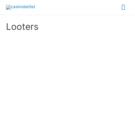
Mai
Me
Looters