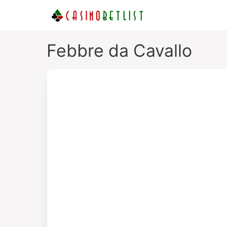
Febbre da Cavallo