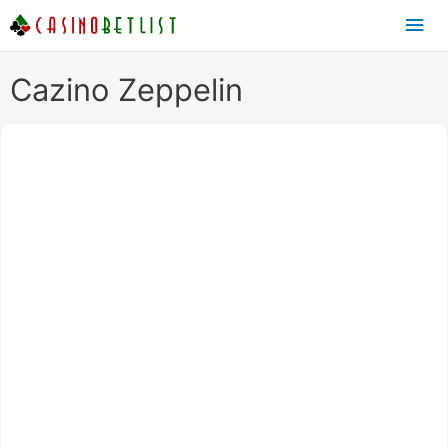
Mai
Me
Cazino Zeppelin