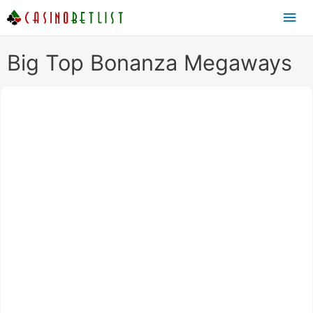
Mai
Me
Big Top Bonanza Megaways